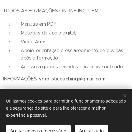
TODOS AS FORMAÇÕES ONLINE INCLUEM:
Manuais em PDF
Materiais de apoio digital;
Vídeo Aulas
Apoio, orientação e esclarecimento de duvidas
após a formação;
Acesso a grupos privados para mais conteúdo
vrholisticoaching@gmail.com
INFORMAÇÕES:
Utilizamos cookies para permitir o funcionamento adequado
e a segurança do site e para lhe oferecer a melhor
experiência possível.
© Espírito Aloha
Aceitar apenas o necessário
Aceitar tudo